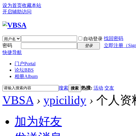
设为首页
收藏本站
开启辅助访问
找回密码
自动登录
密码
立即注册（Sign
登录
快捷导航
门户
Portal
论坛
BBS
相册
Album
搜索
热搜:
活动
交友
搜索
VBSA
›
ypicilidy
›
个人资
加为好友