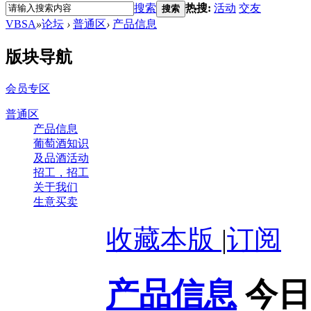
搜索
热搜:
活动
交友
搜索
VBSA
»
论坛
›
普通区
›
产品信息
版块导航
会员专区
普通区
产品信息
葡萄酒知识
及品酒活动
招工，招工
关于我们
生意买卖
收藏本版
|
订阅
产品信息
今日