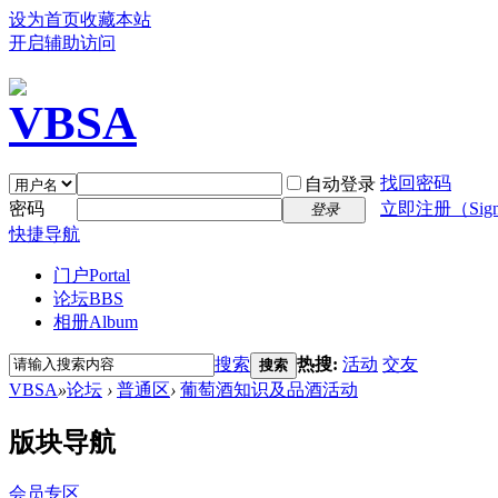
设为首页
收藏本站
开启辅助访问
找回密码
自动登录
密码
立即注册（Sign
登录
快捷导航
门户
Portal
论坛
BBS
相册
Album
搜索
热搜:
活动
交友
搜索
VBSA
»
论坛
›
普通区
›
葡萄酒知识及品酒活动
版块导航
会员专区