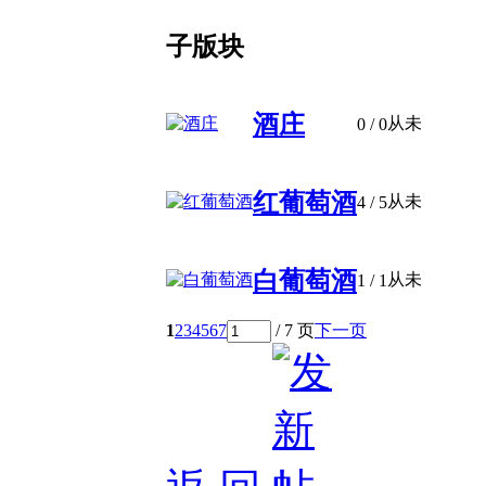
子版块
酒庄
从未
0
/ 0
红葡萄酒
从未
4
/ 5
白葡萄酒
从未
1
/ 1
1
2
3
4
5
6
7
/ 7 页
下一页