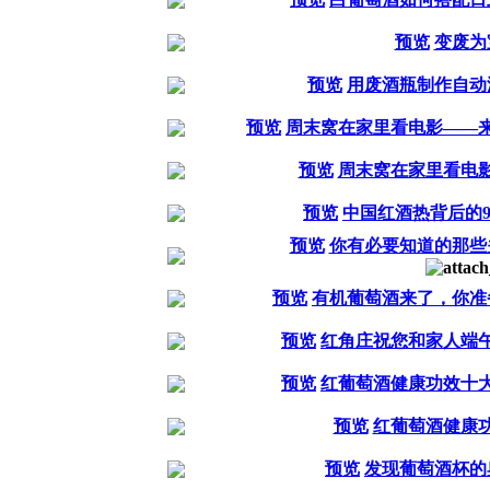
预览
变废为
预览
用废酒瓶制作自动
预览
周末窝在家里看电影——
预览
周末窝在家里看电
预览
中国红酒热背后的
预览
你有必要知道的那些
预览
有机葡萄酒来了，你准
预览
红角庄祝您和家人端
预览
红葡萄酒健康功效十
预览
红葡萄酒健康
预览
发现葡萄酒杯的