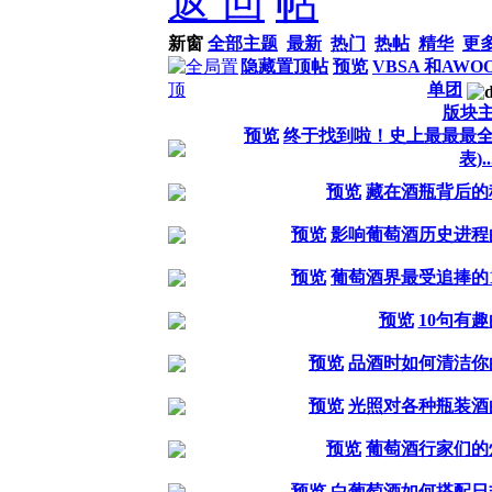
返 回
新窗
全部主题
最新
热门
热帖
精华
更
隐藏置顶帖
预览
VBSA 和AWO
单团
版块
预览
终于找到啦！史上最最最全
表)..
预览
藏在酒瓶背后的
预览
影响葡萄酒历史进程
预览
葡萄酒界最受追捧的
预览
10句有
预览
品酒时如何清洁你
预览
光照对各种瓶装酒
预览
葡萄酒行家们的
预览
白葡萄酒如何搭配日