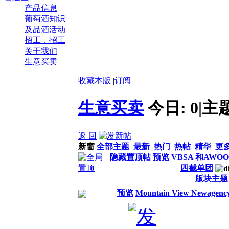
产品信息
葡萄酒知识
及品酒活动
招工，招工
关于我们
生意买卖
收藏本版
|
订阅
生意买卖
今日:
0
|
主
返 回
新窗
全部主题
最新
热门
热帖
精华
更
隐藏置顶帖
预览
VBSA 和AWOO
四截单团
版块主题
预览
Mountain View Newa