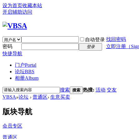
设为首页
收藏本站
开启辅助访问
找回密码
自动登录
密码
立即注册（Sign
登录
快捷导航
门户
Portal
论坛
BBS
相册
Album
搜索
热搜:
活动
交友
搜索
VBSA
»
论坛
›
普通区
›
生意买卖
版块导航
会员专区
普通区